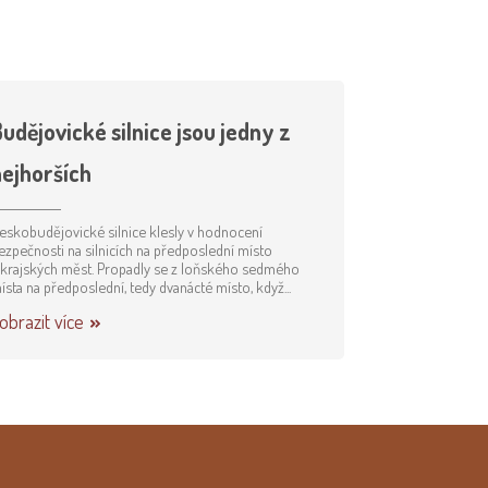
udějovické silnice jsou jedny z
nejhorších
eskobudějovické silnice klesly v hodnocení
ezpečnosti na silnicích na předposlední místo
 krajských měst. Propadly se z loňského sedmého
ísta na předposlední, tedy dvanácté místo, když...
obrazit více