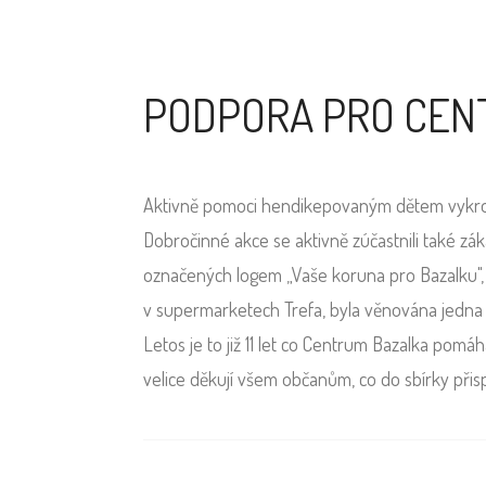
PODPORA PRO CEN
Aktivně pomoci hendikepovaným dětem vykročl
Dobročinné akce se aktivně zúčastnili také z
označených logem „Vaše koruna pro Bazalku", 
v supermarketech Trefa, byla věnována jedna 
Letos je to již 11 let co Centrum Bazalka pomá
velice děkují všem občanům, co do sbírky přisp