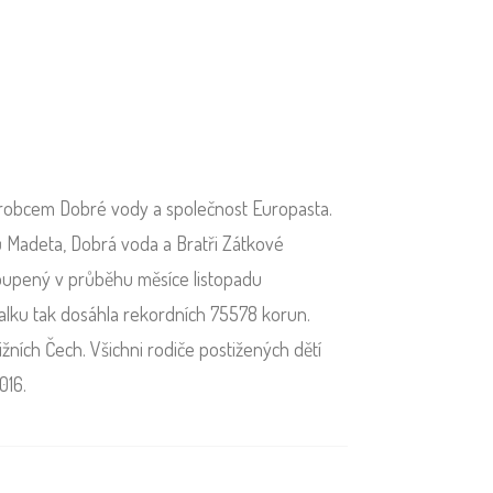
ýrobcem Dobré vody a společnost Europasta.
ů Madeta, Dobrá voda a Bratři Zátkové
koupený v průběhu měsíce listopadu
alku tak dosáhla rekordních 75578 korun.
ižních Čech. Všichni rodiče postižených dětí
016.