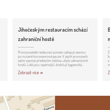
Jihočeským restauracím schází
B
zahraniční hosté
Provozovatelé restaurací pomalu zahajují sezonu
Č
po nucené koronavirové pauze. V jejich provozech
b
zatím zaznívá především čeština, ubylo zahraničních
z
hostů. Lidé jsou opatrnější, dodržují hygienická...
m
Zobrazit více
Z