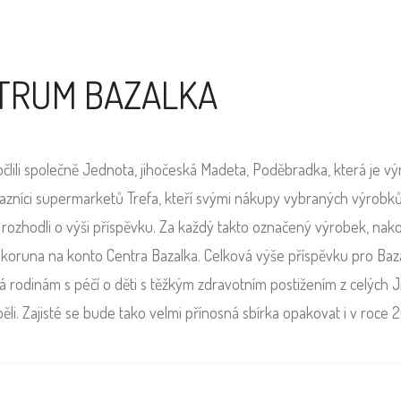
TRUM BAZALKA
ili společně Jednota, jihočeská Madeta, Poděbradka, která je v
ákazníci supermarketů Trefa, kteří svými nákupy vybraných výrobk
rozhodli o výši příspěvku. Za každý takto označený výrobek, na
koruna na konto Centra Bazalka. Celková výše příspěvku pro Baz
há rodinám s péčí o děti s těžkým zdravotním postižením z celých J
ěli. Zajisté se bude tako velmi přínosná sbírka opakovat i v roce 2