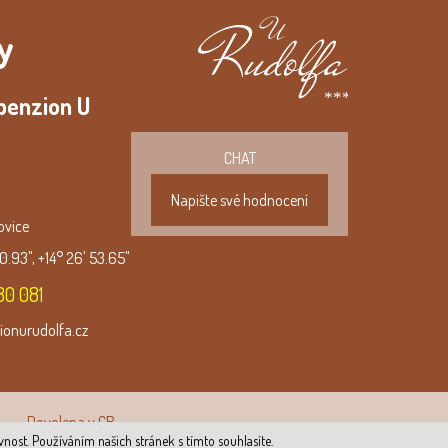
y
***
penzion U
#934e2d
CHAT
Napište své hodnocení
ovice
0.93", +14° 26' 53.65"
80 081
ionurudolfa.cz
Dovolena v CR
nost. Používáním našich stránek s tímto souhlasíte.