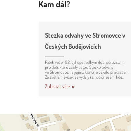
Kam dál?
Stezka odvahy ve Stromovce v
Českých Budějovicích
Pátek večer 9.2. byl opět velkým dobrodružstvím
pro děti, které zažily pátou Stezku odvahy
ve Stromovce, na jejímž konci je čekalo překvapení.
Za světlem svíček se vydaly i s rodiči lesem, kde...
Zobrazit více