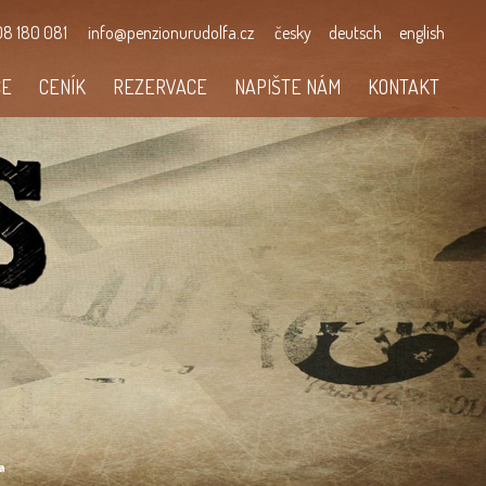
8 180 081
info@penzionurudolfa.cz
česky
deutsch
english
CE
CENÍK
REZERVACE
NAPIŠTE NÁM
KONTAKT
a