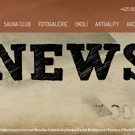
+420 60
SAUNA CLUB
FOTOGALERIE
OKOLÍ
AKTUALITY
AK
Podpora pro centrum Bazalka | Levné ubytování České Budějovice | Penzion U Rudolf