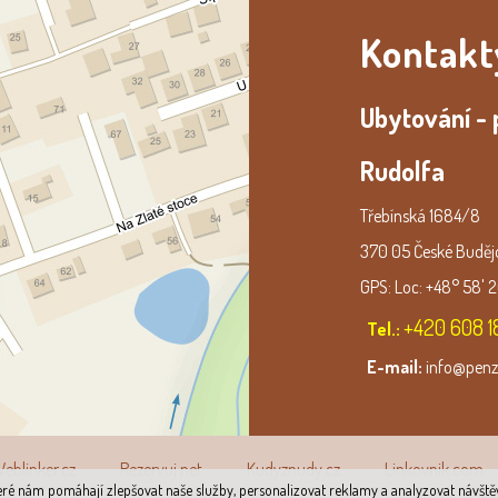
Kontakt
Ubytování - 
Rudolfa
Třebínská 1684/8
370 05 České Buděj
GPS: Loc: +48° 58' 2
+420 608 1
Tel.:
E-mail:
info@penz
eblinker.cz
Rezervuj.net
Kudyznudy.cz
Linkovnik.com
ré nám pomáhají zlepšovat naše služby, personalizovat reklamy a analyzovat návštěv