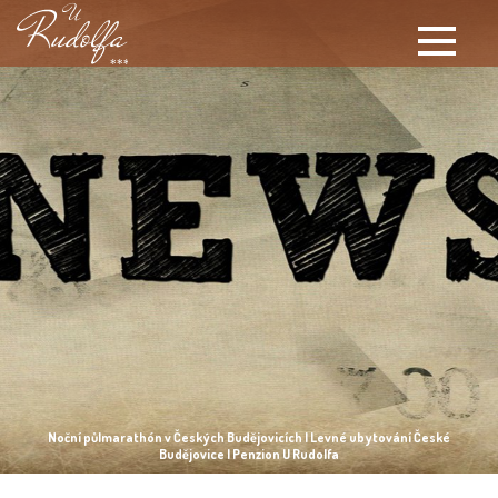
Noční půlmarathón v Českých Budějovicích | Levné ubytování České
Budějovice | Penzion U Rudolfa