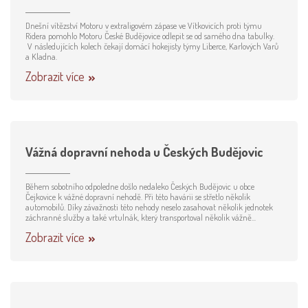
Dnešní vítězství Motoru v extraligovém zápase ve Vítkovicích proti týmu
Ridera pomohlo Motoru České Budějovice odlepit se od samého dna tabulky.
V následujících kolech čekají domácí hokejisty týmy Liberce, Karlových Varů
a Kladna.
Zobrazit více
Vážná dopravní nehoda u Českých Budějovic
Během sobotního odpoledne došlo nedaleko Českých Budějovic u obce
Čejkovice k vážné dopravní nehodě. Při této havárii se střetlo několik
automobilů. Díky závažnosti této nehody neselo zasahovat několik jednotek
záchranné služby a také vrtulnák, který transportoval několik vážně...
Zobrazit více