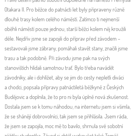
Otakara II. Pro běžce do patnácti let byly připraveny různě
dlouhé trasy kolem celého náměstí. Zatímco ti nejmenší
oběhli náměstí pouze jednou, starší běžci kolem něj kroužili
déle. Nejdřív jsme se zapojili do příprav před závodem –
sestavovali jsme zábrany, pomáhali stavět stany, značili jsme
trasu a tak podobně. Při závodu jsme pak na svých
stanovištích hlídali samotnou trať. Bylo třeba navádět
závodníky, ale i dohlížet, aby se jim do cesty nepletli diváci
a chodci, popsala přípravy patnáctiletá běžkyně z Českých
Budějovic a doplnila, že to pro ni byla úplně nová zkušenost.
Dostala jsem se k tomu náhodou, na internetu jsem si všimla,
že se shánějí dobrovolníci, tak jsem se přihlásila. Jsem ráda,
že jsem se zapojila, moc mě to bavilo, shrnula své sobotní
zážitky studentka. Závod si chtěl vyzkoušet také Tomáš