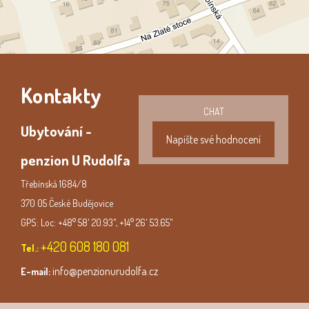
Kontakty
CHAT
Ubytování -
Napište své hodnocení
penzion U Rudolfa
Třebínská 1684/8
370 05 České Budějovice
GPS: Loc: +48° 58' 20.93", +14° 26' 53.65"
+420 608 180 081
Tel.:
info@penzionurudolfa.cz
E-mail: