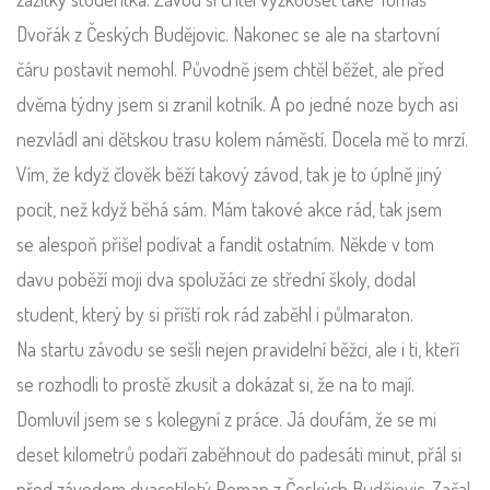
Dvořák z Českých Budějovic. Nakonec se ale na startovní
čáru postavit nemohl. Původně jsem chtěl běžet, ale před
dvěma týdny jsem si zranil kotník. A po jedné noze bych asi
nezvládl ani dětskou trasu kolem náměstí. Docela mě to mrzí.
Vím, že když člověk běží takový závod, tak je to úplně jiný
pocit, než když běhá sám. Mám takové akce rád, tak jsem
se alespoň přišel podívat a fandit ostatním. Někde v tom
davu poběží moji dva spolužáci ze střední školy, dodal
student, který by si příští rok rád zaběhl i půlmaraton.
Na startu závodu se sešli nejen pravidelní běžci, ale i ti, kteří
se rozhodli to prostě zkusit a dokázat si, že na to mají.
Domluvil jsem se s kolegyní z práce. Já doufám, že se mi
deset kilometrů podaří zaběhnout do padesáti minut, přál si
před závodem dvacetiletý Roman z Českých Budějovic. Začal