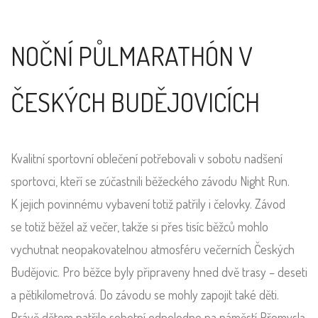
NOČNÍ PŮLMARATHÓN V
ČESKÝCH BUDĚJOVICÍCH
Kvalitní sportovní oblečení potřebovali v sobotu nadšení
sportovci, kteří se zúčastnili běžeckého závodu Night Run.
K jejich povinnému vybavení totiž patřily i čelovky. Závod
se totiž běžel až večer, takže si přes tisíc běžců mohlo
vychutnat neopakovatelnou atmosféru večerních Českých
Budějovic. Pro běžce byly připraveny hned dvě trasy – deseti
a pětikilometrová. Do závodu se mohly zapojit také děti.
Právě dětem patřilo sobotní odpoledne na náměstí Přemysla