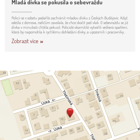
Mladá dívka se pokusila o sebevraždu
Policii se v sobotu podařilo zachránit mladou dívku z Českých Budějovic. Když
odešla z domova, rodičům zavolala, že chce skočit pod vlak. O sebevraždu se již
dívka v minulosti chtěla pokusit. Policisté okamžitě vytvořili veškerá opatření,
která by napomohla k rychlému dohledání dívky, a upozornili i pracovníky...
Zobrazit více