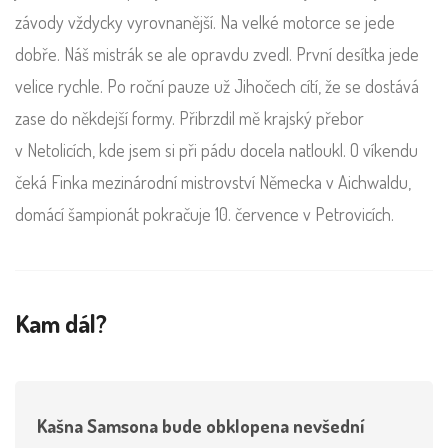
závody vždycky vyrovnanější. Na velké motorce se jede
dobře. Náš mistrák se ale opravdu zvedl. První desítka jede
velice rychle. Po roční pauze už Jihočech cítí, že se dostává
zase do někdejší formy. Přibrzdil mě krajský přebor
v Netolicích, kde jsem si při pádu docela natloukl. O víkendu
čeká Finka mezinárodní mistrovství Německa v Aichwaldu,
domácí šampionát pokračuje 10. července v Petrovicích.
Kam dál?
Kašna Samsona bude obklopena nevšední