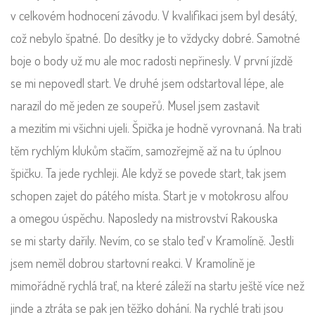
v celkovém hodnocení závodu. V kvalifikaci jsem byl desátý,
což nebylo špatné. Do desítky je to vždycky dobré. Samotné
boje o body už mu ale moc radosti nepřinesly. V první jízdě
se mi nepovedl start. Ve druhé jsem odstartoval lépe, ale
narazil do mě jeden ze soupeřů. Musel jsem zastavit
a mezitím mi všichni ujeli. Špička je hodně vyrovnaná. Na trati
těm rychlým klukům stačím, samozřejmě až na tu úplnou
špičku. Ta jede rychleji. Ale když se povede start, tak jsem
schopen zajet do pátého místa. Start je v motokrosu alfou
a omegou úspěchu. Naposledy na mistrovství Rakouska
se mi starty dařily. Nevím, co se stalo teď v Kramolíně. Jestli
jsem neměl dobrou startovní reakci. V Kramolíně je
mimořádně rychlá trať, na které záleží na startu ještě více než
jinde a ztráta se pak jen těžko dohání. Na rychlé trati jsou