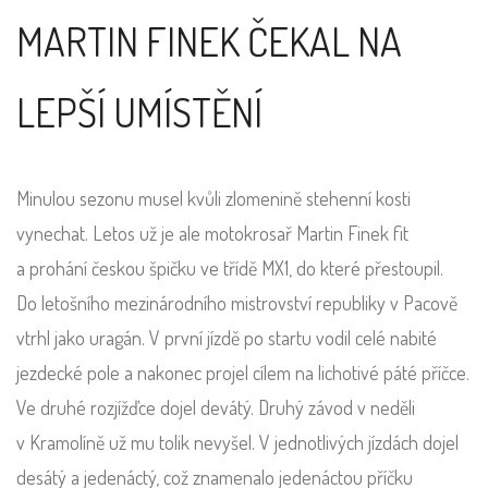
MARTIN FINEK ČEKAL NA
LEPŠÍ UMÍSTĚNÍ
Minulou sezonu musel kvůli zlomenině stehenní kosti
vynechat. Letos už je ale motokrosař Martin Finek fit
a prohání českou špičku ve třídě MX1, do které přestoupil.
Do letošního mezinárodního mistrovství republiky v Pacově
vtrhl jako uragán. V první jízdě po startu vodil celé nabité
jezdecké pole a nakonec projel cílem na lichotivé páté příčce.
Ve druhé rozjížďce dojel devátý. Druhý závod v neděli
v Kramolíně už mu tolik nevyšel. V jednotlivých jízdách dojel
desátý a jedenáctý, což znamenalo jedenáctou příčku