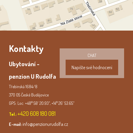
Kontakty
CHAT
Ubytování -
Napište své hodnocení
penzion U Rudolfa
Třebínská 1684/8
370 05 České Budějovice
GPS: Loc: +48° 58' 20.93", +14° 26' 53.65"
+420 608 180 081
Tel.:
info@penzionurudolfa.cz
E-mail: