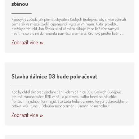
stěnou
Neobvyklý způsob, jak přimět obyvatele Českých Budějovic, aby si více všímali
památek ve městě, zvolili organizátoři výstavy Vnímání. Autor projektu,
pražský architekt Jan Šépka, si od záměru slibuje, že se lidé více zamyslí
nad tím, co pro ně dominanta náměstí znamená. Kruhový prostor kašnu...
Zobrazit více
Stavba dálnice D3 bude pokračovat
Kdo by chtěl sledovat všechno dění kolem dálnice D3 u Českých Budějovic,
ten má mnoho práce. ŘSD zahájilo papírovou palbu hned na několika
frontách najednou. Na magistrátu žádá třeba o změnu koryta Dobrovodského
potoka kvůli tunelu Pohůrka nebo o změnu územního rozhodnutí...
Zobrazit více