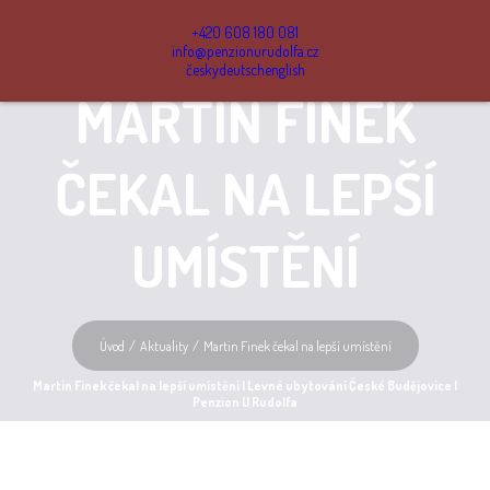
+420 608 180 081
info@penzionurudolfa.cz
česky
deutsch
english
MARTIN FINEK
ČEKAL NA LEPŠÍ
UMÍSTĚNÍ
Úvod
Aktuality
Martin Finek čekal na lepší umístění
Martin Finek čekal na lepší umístění | Levné ubytování České Budějovice |
Penzion U Rudolfa