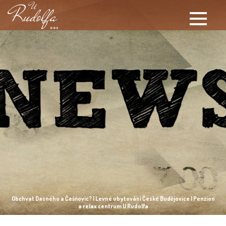
Obchvat Dasného a Češňovic? | Levné ubytování České Budějovice | Penzion
a relax centrum U Rudolfa