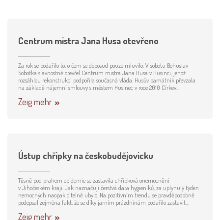
Centrum mistra Jana Husa otevřeno
Za rok se podařilo to, o čem se doposud pouze mluvilo. V sobotu Bohuslav
Sobotka slavnostně otevřel Centrum mistra Jana Husa v Husinci, jehož
rozsáhlou rekonstrukci podpořila současná vláda. Husův památník převzala
na základě nájemní smlouvy s městem Husinec v roce 2010 Církev...
Zeig mehr
Ústup chřipky na českobudějovicku
Těsně pod prahem epidemie se zastavila chřipková onemocnění
v Jihočeském kraji. Jak naznačují čerstvá data hygieniků, za uplynulý týden
nemocných naopak citelně ubylo. Na pozitivním trendu se pravděpodobně
podepsal zejména fakt, že se díky jarním prázdninám podařilo zastavit...
Zeig mehr