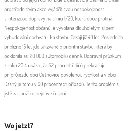
prostřednictvím akce vyjádřit svou nespokojenost
s intenzitou dopravy na silnici I/20, která obce protíná.
Nespokojenost občanů je vyvolána dlouholetým slibem
vybudování obchvatu. Na stavbu čekají již 48 let. Posledních
přibližně 15 let jde takzvaně o prioritní stavbu, která by
odklonila asi 20 000 automobilů denně. Dopravní průzkum
z roku 2014 ukázal, že 52 procent řidičů překračuje
při průjezdu obcí Češnovice povolenou rychlost a v obci
Dasný je tomu v 60 procentech případů. Tento problém si
jistě zaslouží co nejdříve řešení.
Wo jetzt?