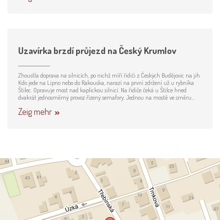
Uzavírka brzdí průjezd na Český Krumlov
Zhoustla doprava na silnicích, po nichž míří řidiči z Českých Budějovic na jih.
Kdo jede na Lipno nebo do Rakouska, narazí na první zdržení už u rybníka
Štilec. Opravuje most nad kaplickou silnicí. Na řidiče čeká u Štilce hned
dvakrát jednosměrný provoz řízený semafory. Jednou na mostě ve směru...
Zeig mehr