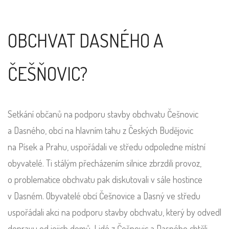
OBCHVAT DASNÉHO A
ČEŠŇOVIC?
Setkání občanů na podporu stavby obchvatu Češnovic
a Dasného, obcí na hlavním tahu z Českých Budějovic
na Písek a Prahu, uspořádali ve středu odpoledne místní
obyvatelé. Ti stálým přecházením silnice zbrzdili provoz,
o problematice obchvatu pak diskutovali v sále hostince
v Dasném. Obyvatelé obcí Češnovice a Dasný ve středu
uspořádali akci na podporu stavby obchvatu, který by odvedl
dopravu od jejich domů. Lidé z Češnovic a Dasného chtěli