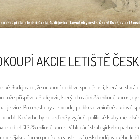
 že odkoupí akcie letiště České Budějovice | Levné ubytování České Budějovice | Penz
DKOUPÍ AKCIE LETIŠTĚ ČES
České Budějovice, že odkoupí podíl ve společnosti, která se stará o
rotože příspěvek Budějovic, který letos činí 25 milionů korun, by 
out je více. Pro město by ale prodej podílu ve zmíněné akciové spo
i prodat. K návrhu by se teď měly vyjádřit politické kluby městskéh
a chod letiště 25 milionů korun. V hledání strategického partnera 
 nebo nějakou formu podílu na vlastnictví českobudějovického letišt