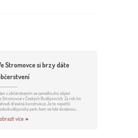
Ve Stromovce si brzy dáte
občerstvení
tan s občerstvením se zanedlouho objeví
e Stromovce v Českých Budějovicích. Za rok ho
ahradí dřevěná konstrukce. Je to největší
eskobudějovický park, kam se lidé dostanou...
obrazit více