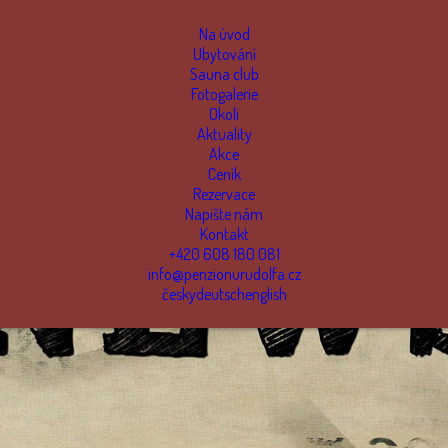
Na úvod
Ubytování
Sauna club
Fotogalerie
Okolí
Aktuality
Akce
Ceník
Rezervace
Napište nám
Kontakt
+420 608 180 081
info@penzionurudolfa.cz
česky
deutsch
english