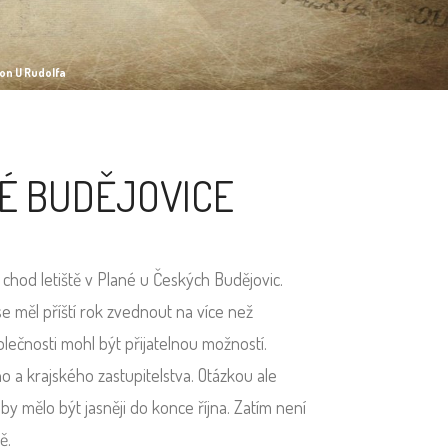
ion U Rudolfa
KÉ BUDĚJOVICE
 chod letiště v Plané u Českých Budějovic.
se měl příští rok zvednout na více než
lečnosti mohl být přijatelnou možností.
o a krajského zastupitelstva. Otázkou ale
by mělo být jasněji do konce října. Zatím není
ě.