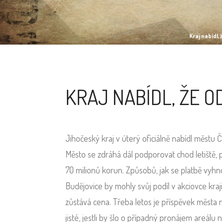
Kraj nabídl,
KRAJ NABÍDL, ŽE O
Jihočeský kraj v úterý oficiálně nabídl městu 
Město se zdráhá dál podporovat chod letiště, p
70 milionů korun. Způsobů, jak se platbě vyhn
Budějovice by mohly svůj podíl v akciovce kraj
zůstává cena. Třeba letos je příspěvek města n
jisté, jestli by šlo o případný pronájem areálu