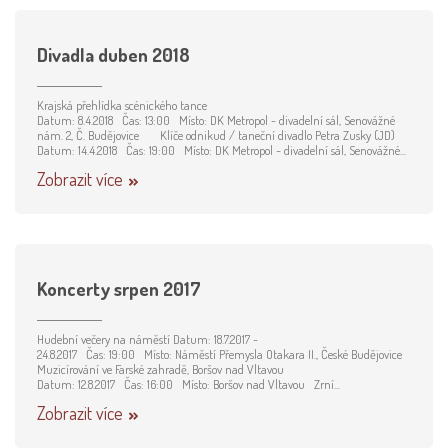
Divadla duben 2018
Krajská přehlídka scénického tance
Datum: 8.4.2018 Čas: 13:00 Místo: DK Metropol - divadelní sál, Senovážné
nám. 2, Č. Budějovice Klíče odnikud / taneční divadlo Petra Zusky (JD)
Datum: 14.4.2018 Čas: 19:00 Místo: DK Metropol - divadelní sál, Senovážné...
Zobrazit více
Koncerty srpen 2017
Hudební večery na náměstí Datum: 18.7.2017 -
24.8.2017 Čas: 19:00 Místo: Náměstí Přemysla Otakara II., České Budějovice
Muzicírování ve Farské zahradě, Boršov nad Vltavou
Datum: 12.8.2017 Čas: 16:00 Místo: Boršov nad Vltavou Zrní...
Zobrazit více