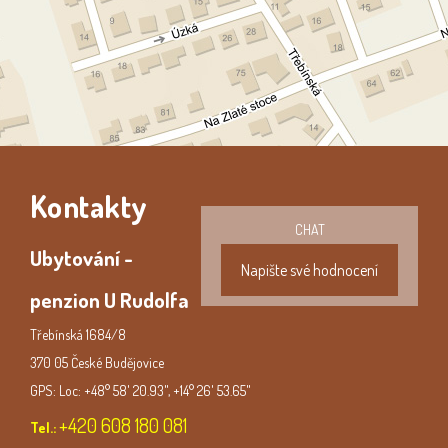
Kontakty
CHAT
Ubytování -
Napište své hodnocení
penzion U Rudolfa
Třebínská 1684/8
370 05 České Budějovice
GPS: Loc: +48° 58' 20.93", +14° 26' 53.65"
+420 608 180 081
Tel.: