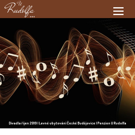
Divadla říjen 2019 | Levné ubytování České Budějovice | Penzion U Rudolfa